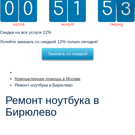
0
0
0
0
5
5
2
1
1
5
5
0
2
2
1
2
0
1
часов
минут
секунд
Скидка на все услуги 12%
Успейте заказать со скидкой 12% только сегодня!
Заказать со скидкой
Компьютерная помощь в Москве
Ремонт ноутбука в Бирюлево
Ремонт ноутбука в
Бирюлево