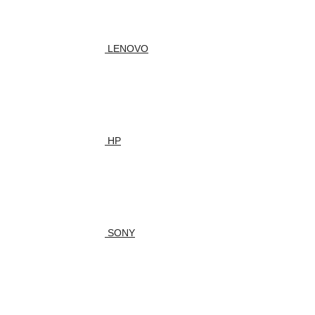
LENOVO
HP
SONY