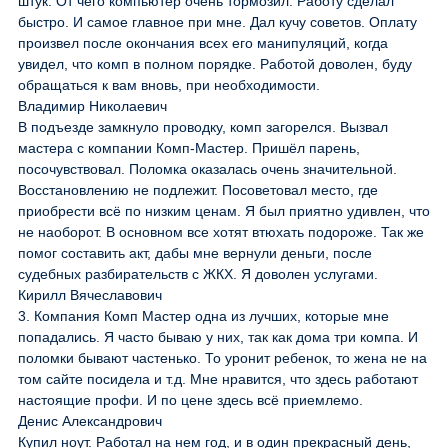
штук. От чего компьютер очень тормозил. Работу сделал
быстро. И самое главное при мне. Дал кучу советов. Оплату
произвел после окончания всех его манипуляций, когда
увидел, что комп в полном порядке. Работой доволен, буду
обращаться к вам вновь, при необходимости.
Владимир Николаевич
В подъезде замкнуло проводку, комп загорелся. Вызвал
мастера с компании Комп-Мастер. Пришёл парень,
посочувствовал. Поломка оказалась очень значительной.
Восстановлению не подлежит. Посоветовал место, где
приобрести всё по низким ценам. Я был приятно удивлен, что
не наоборот. В основном все хотят втюхать подороже. Так же
помог составить акт, дабы мне вернули деньги, после
судебных разбирательств с ЖКХ. Я доволен услугами.
Кирилл Вячеславович
3. Компания Комп Мастер одна из лучших, которые мне
попадались. Я часто бываю у них, так как дома три компа. И
поломки бывают частенько. То уронит ребенок, то жена не на
том сайте посидела и т.д. Мне нравится, что здесь работают
настоящие профи. И по цене здесь всё приемлемо.
Денис Александрович
Купил ноут. Работал на нем год, и в один прекрасный день,