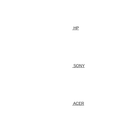
HP
SONY
ACER