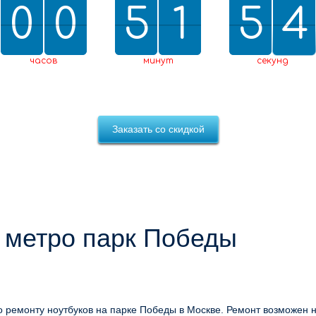
0
0
0
0
5
5
2
1
1
5
5
0
4
3
2
0
3
4
часов
минут
секунд
Заказать со скидкой
у метро парк Победы
 ремонту ноутбуков на парке Победы в Москве. Ремонт возможен 