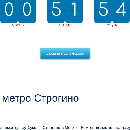
0
0
0
0
5
5
2
1
1
5
5
0
4
3
3
2
0
4
часов
минут
секунд
Заказать со скидкой
 метро Строгино
 ремонту ноутбуков в Строгино в Москве. Ремонт возможен на дом