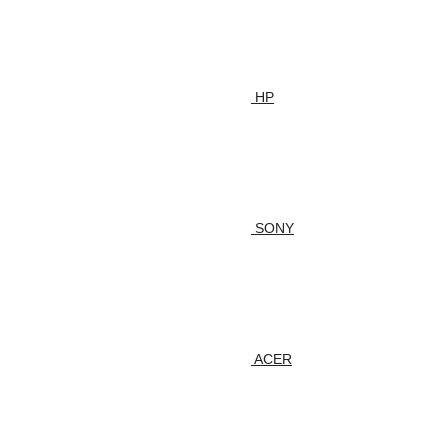
HP
SONY
ACER