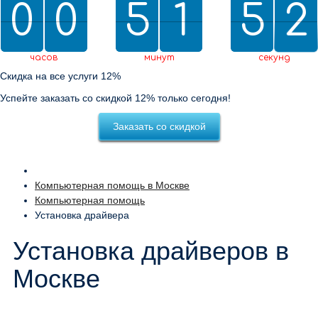
0
0
0
0
5
5
2
1
1
5
5
0
2
1
2
0
2
1
часов
минут
секунд
Скидка на все услуги 12%
Успейте заказать со скидкой 12% только сегодня!
Заказать со скидкой
Компьютерная помощь в Москве
Компьютерная помощь
Установка драйвера
Установка драйверов в
Москве