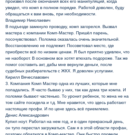
произвел после окончания всех его манипуляций, когда
увидел, что комп в полном порядке. Работой доволен, буду
обращаться к вам вновь, при необходимости.
Владимир Николаевич
В подъезде замкнуло проводку, комп загорелся. Вызвал
мастера с компании Комп-Мастер. Пришёл парень,
посочувствовал. Поломка оказалась очень значительной.
Восстановлению не подлежит. Посоветовал место, где
приобрести всё по низким ценам. Я был приятно удивлен, что
не наоборот. В основном все хотят втюхать подороже. Так же
помог составить акт, дабы мне вернули деньги, после
судебных разбирательств с ЖКХ. Я доволен услугами.
Кирилл Вячеславович
3. Компания Комп Мастер одна из лучших, которые мне
попадались. Я часто бываю у них, так как дома три компа. И
поломки бывают частенько. То уронит ребенок, то жена не на
том сайте посидела и т.д. Мне нравится, что здесь работают
настоящие профи. И по цене здесь всё приемлемо.
Денис Александрович
Купил ноут. Работал на нем год, и в один прекрасный день,
он тупо перестал загружаться. Сам я в этой области профан,
поэтому обратился в Комп-мастер. Они быстро провели