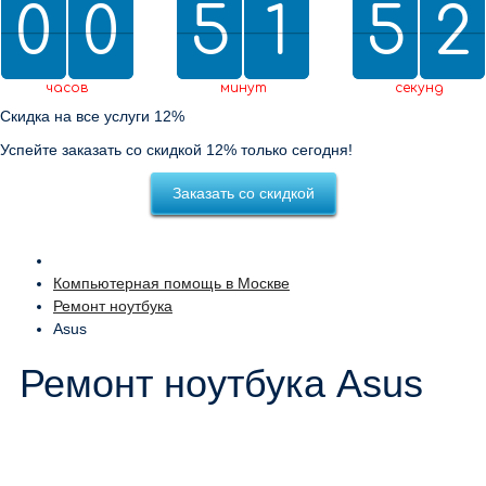
0
0
0
0
5
5
2
1
1
5
5
0
2
1
2
0
1
2
часов
минут
секунд
Скидка на все услуги 12%
Успейте заказать со скидкой 12% только сегодня!
Заказать со скидкой
Компьютерная помощь в Москве
Ремонт ноутбука
Asus
Ремонт ноутбука Asus