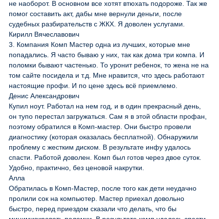
не наоборот. В основном все хотят втюхать подороже. Так же
помог составить акт, дабы мне вернули деньги, после
судебных разбирательств с ЖКХ. Я доволен услугами.
Кирилл Вячеславович
3. Компания Комп Мастер одна из лучших, которые мне
попадались. Я часто бываю у них, так как дома три компа. И
поломки бывают частенько. То уронит ребенок, то жена не на
том сайте посидела и т.д. Мне нравится, что здесь работают
настоящие профи. И по цене здесь всё приемлемо.
Денис Александрович
Купил ноут. Работал на нем год, и в один прекрасный день,
он тупо перестал загружаться. Сам я в этой области профан,
поэтому обратился в Комп-мастер. Они быстро провели
диагностику (которая оказалась бесплатной). Обнаружили
проблему с жестким диском. В результате инфу удалось
спасти. Работой доволен. Комп был готов через двое суток.
Удобно, практично, без ценовой накрутки.
Алла
Обратилась в Комп-Мастер, после того как дети неудачно
пролили сок на компьютер. Мастер приехал довольно
быстро, перед приездом сказали что делать, что бы