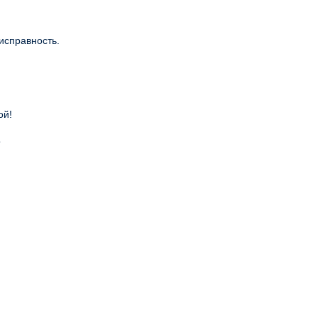
исправность.
ой!
в