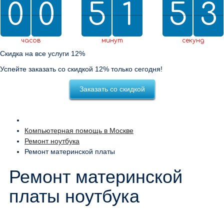
0
0
0
0
5
5
2
1
1
5
5
0
2
3
2
0
2
3
часов
минут
секунд
Скидка на все услуги 12%
Успейте заказать со скидкой 12% только сегодня!
Заказать со скидкой
Компьютерная помощь в Москве
Ремонт ноутбука
Ремонт материнской платы
Ремонт материнской
платы ноутбука