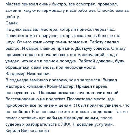
Мастер приехал очень быстро, все осмотрел, проверил,
заменил какую-то термопасту и всё работает. Спасибо вам за
работу.
Санёк
На днях вызывал мастера, который приехал через час.
Почистил комп от вирусов, которых оказалось больше ста
штук. От чего компьютер очень тормозил. Работу сделал
быстро. И самое главное при мне. Дал кучу советов. Оплату
произвел после окончания всех его манипуляций, когда
увидел, что комп в полном порядке. Работой доволен, буду
обращаться к вам вновь, при необходимости.
Владимир Николаевич
В подъезде замкнуло проводку, комп загорелся. Вызвал
мастера с компании Комп-Мастер. Пришёл парень,
посочувствовал. Поломка оказалась очень значительной.
Восстановлению не подлежит. Посоветовал место, где
приобрести всё по низким ценам. Я был приятно удивлен, что
не наоборот. В основном все хотят втюхать подороже. Так же
помог составить акт, дабы мне вернули деньги, после
судебных разбирательств с ЖКХ. Я доволен услугами.
Кирилл Вячеславович