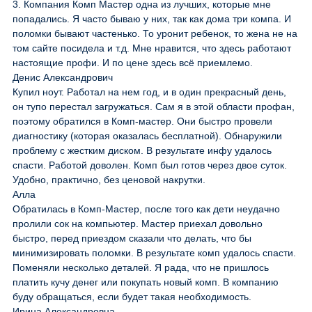
3. Компания Комп Мастер одна из лучших, которые мне
попадались. Я часто бываю у них, так как дома три компа. И
поломки бывают частенько. То уронит ребенок, то жена не на
том сайте посидела и т.д. Мне нравится, что здесь работают
настоящие профи. И по цене здесь всё приемлемо.
Денис Александрович
Купил ноут. Работал на нем год, и в один прекрасный день,
он тупо перестал загружаться. Сам я в этой области профан,
поэтому обратился в Комп-мастер. Они быстро провели
диагностику (которая оказалась бесплатной). Обнаружили
проблему с жестким диском. В результате инфу удалось
спасти. Работой доволен. Комп был готов через двое суток.
Удобно, практично, без ценовой накрутки.
Алла
Обратилась в Комп-Мастер, после того как дети неудачно
пролили сок на компьютер. Мастер приехал довольно
быстро, перед приездом сказали что делать, что бы
минимизировать поломки. В результате комп удалось спасти.
Поменяли несколько деталей. Я рада, что не пришлось
платить кучу денег или покупать новый комп. В компанию
буду обращаться, если будет такая необходимость.
Ирина Александровна