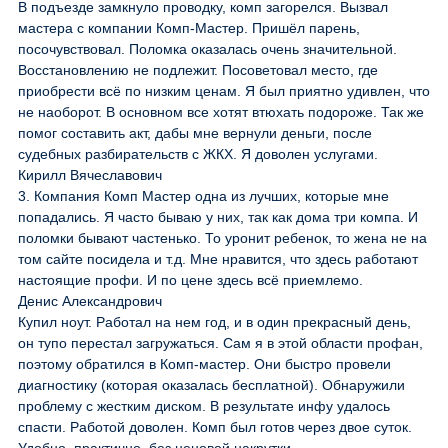
В подъезде замкнуло проводку, комп загорелся. Вызвал
мастера с компании Комп-Мастер. Пришёл парень,
посочувствовал. Поломка оказалась очень значительной.
Восстановлению не подлежит. Посоветовал место, где
приобрести всё по низким ценам. Я был приятно удивлен, что
не наоборот. В основном все хотят втюхать подороже. Так же
помог составить акт, дабы мне вернули деньги, после
судебных разбирательств с ЖКХ. Я доволен услугами.
Кирилл Вячеславович
3. Компания Комп Мастер одна из лучших, которые мне
попадались. Я часто бываю у них, так как дома три компа. И
поломки бывают частенько. То уронит ребенок, то жена не на
том сайте посидела и т.д. Мне нравится, что здесь работают
настоящие профи. И по цене здесь всё приемлемо.
Денис Александрович
Купил ноут. Работал на нем год, и в один прекрасный день,
он тупо перестал загружаться. Сам я в этой области профан,
поэтому обратился в Комп-мастер. Они быстро провели
диагностику (которая оказалась бесплатной). Обнаружили
проблему с жестким диском. В результате инфу удалось
спасти. Работой доволен. Комп был готов через двое суток.