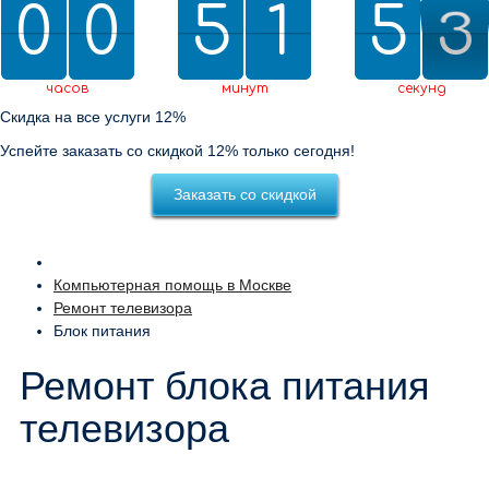
0
0
0
0
5
5
2
1
1
5
5
0
2
2
1
2
0
1
часов
минут
секунд
Скидка на все услуги 12%
Успейте заказать со скидкой 12% только сегодня!
Заказать со скидкой
Компьютерная помощь в Москве
Ремонт телевизора
Блок питания
Ремонт блока питания
телевизора