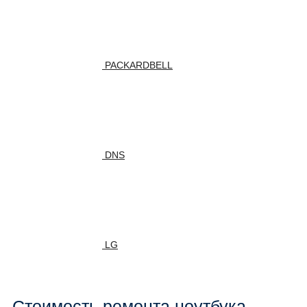
PACKARDBELL
DNS
LG
Стоимость ремонта ноутбука