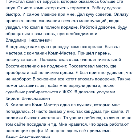
Почистил комп от вирусов, которых оказалось больше ста
штук. От чего компьютер очень тормозил. Работу сделал
быстро. И самое главное при мне. Дал кучу советов. Оплату
произвел после окончания всех его манипуляций, когда
увидел, что комп в полном порядке. Работой доволен, буду
обращаться к вам вновь, при необходимости.
Владимир Николаевич
В подъезде замкнуло проводку, комп загорелся. Вызвал
мастера с компании Комп-Мастер. Пришёл парень,
посочувствовал. Поломка оказалась очень значительной.
Восстановлению не подлежит. Посоветовал место, где
приобрести всё по низким ценам. Я был приятно удивлен, что
не наоборот. В основном все хотят втюхать подороже. Так же
помог составить акт, дабы мне вернули деньги, после
судебных разбирательств с ЖКХ. Я доволен услугами.
Кирилл Вячеславович
3. Компания Комп Мастер одна из лучших, которые мне
попадались. Я часто бываю у них, так как дома три компа. И
поломки бывают частенько. То уронит ребенок, то жена не на
том сайте посидела и т.д. Мне нравится, что здесь работают
настоящие профи. И по цене здесь всё приемлемо.
Денис Александрович