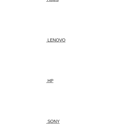
LENOVO
HP
SONY