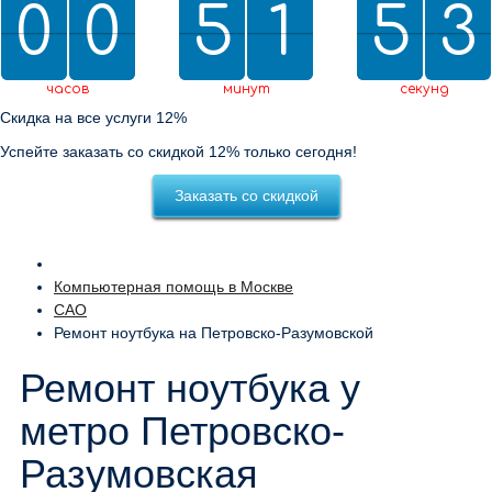
0
0
0
0
5
5
2
1
1
5
5
0
2
2
3
2
0
3
часов
минут
секунд
Скидка на все услуги 12%
Успейте заказать со скидкой 12% только сегодня!
Заказать со скидкой
Компьютерная помощь в Москве
САО
Ремонт ноутбука на Петровско-Разумовской
Ремонт ноутбука у
метро Петровско-
Разумовская