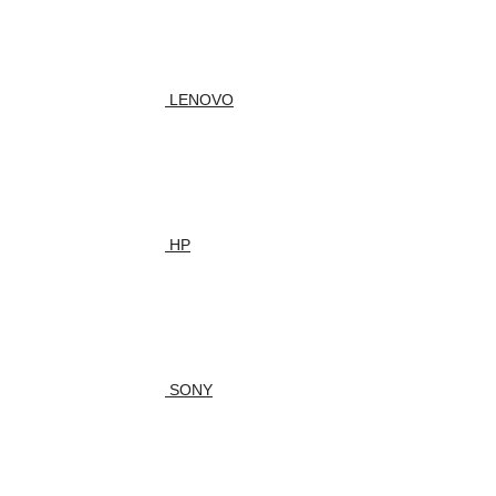
LENOVO
HP
SONY