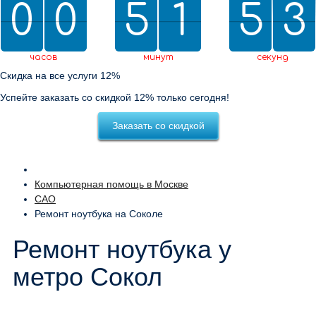
0
0
0
0
5
5
2
1
1
5
5
0
2
2
3
2
0
3
часов
минут
секунд
Скидка на все услуги 12%
Успейте заказать со скидкой 12% только сегодня!
Заказать со скидкой
Компьютерная помощь в Москве
САО
Ремонт ноутбука на Соколе
Ремонт ноутбука у
метро Сокол