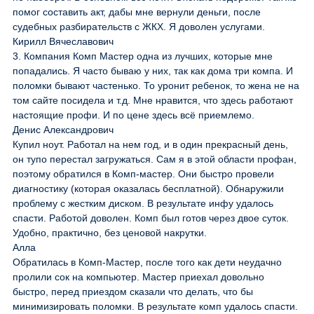
помог составить акт, дабы мне вернули деньги, после
судебных разбирательств с ЖКХ. Я доволен услугами.
Кирилл Вячеславович
3. Компания Комп Мастер одна из лучших, которые мне
попадались. Я часто бываю у них, так как дома три компа. И
поломки бывают частенько. То уронит ребенок, то жена не на
том сайте посидела и т.д. Мне нравится, что здесь работают
настоящие профи. И по цене здесь всё приемлемо.
Денис Александрович
Купил ноут. Работал на нем год, и в один прекрасный день,
он тупо перестал загружаться. Сам я в этой области профан,
поэтому обратился в Комп-мастер. Они быстро провели
диагностику (которая оказалась бесплатной). Обнаружили
проблему с жестким диском. В результате инфу удалось
спасти. Работой доволен. Комп был готов через двое суток.
Удобно, практично, без ценовой накрутки.
Алла
Обратилась в Комп-Мастер, после того как дети неудачно
пролили сок на компьютер. Мастер приехал довольно
быстро, перед приездом сказали что делать, что бы
минимизировать поломки. В результате комп удалось спасти.