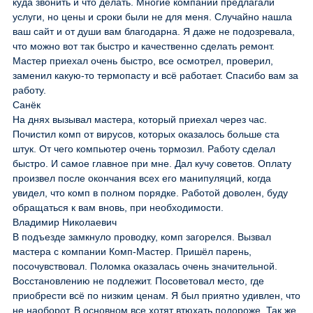
куда звонить и что делать. Многие компании предлагали
услуги, но цены и сроки были не для меня. Случайно нашла
ваш сайт и от души вам благодарна. Я даже не подозревала,
что можно вот так быстро и качественно сделать ремонт.
Мастер приехал очень быстро, все осмотрел, проверил,
заменил какую-то термопасту и всё работает. Спасибо вам за
работу.
Санёк
На днях вызывал мастера, который приехал через час.
Почистил комп от вирусов, которых оказалось больше ста
штук. От чего компьютер очень тормозил. Работу сделал
быстро. И самое главное при мне. Дал кучу советов. Оплату
произвел после окончания всех его манипуляций, когда
увидел, что комп в полном порядке. Работой доволен, буду
обращаться к вам вновь, при необходимости.
Владимир Николаевич
В подъезде замкнуло проводку, комп загорелся. Вызвал
мастера с компании Комп-Мастер. Пришёл парень,
посочувствовал. Поломка оказалась очень значительной.
Восстановлению не подлежит. Посоветовал место, где
приобрести всё по низким ценам. Я был приятно удивлен, что
не наоборот. В основном все хотят втюхать подороже. Так же