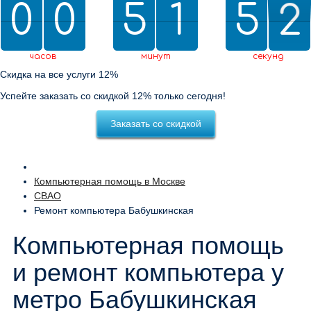
0
0
0
0
5
5
2
1
1
5
5
0
0
1
2
0
1
0
часов
минут
секунд
Скидка на все услуги 12%
Успейте заказать со скидкой 12% только сегодня!
Заказать со скидкой
Компьютерная помощь в Москве
СВАО
Ремонт компьютера Бабушкинская
Компьютерная помощь
и ремонт компьютера у
метро Бабушкинская