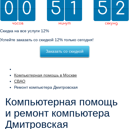
0
0
0
0
5
5
2
1
1
5
5
0
2
1
1
2
0
2
часов
минут
секунд
Скидка на все услуги 12%
Успейте заказать со скидкой 12% только сегодня!
Заказать со скидкой
Компьютерная помощь в Москве
СВАО
Ремонт компьютера Дмитровская
Компьютерная помощь
и ремонт компьютера
Дмитровская