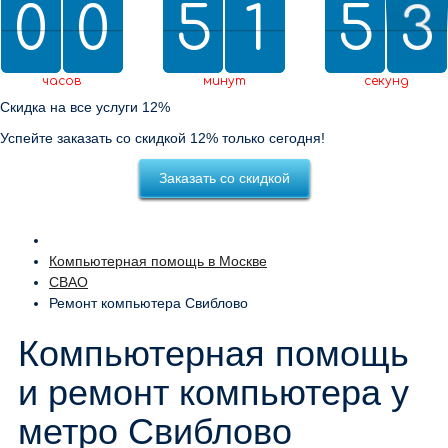
0
0
0
0
5
5
2
1
1
5
5
0
2
1
2
0
2
1
часов
минут
секунд
Скидка на все услуги 12%
Успейте заказать со скидкой 12% только сегодня!
Заказать со скидкой
Компьютерная помощь в Москве
СВАО
Ремонт компьютера Свиблово
Компьютерная помощь
и ремонт компьютера у
метро Свиблово