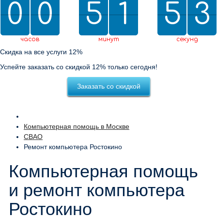
0
0
0
0
5
5
2
1
1
5
5
0
2
2
3
2
0
3
часов
минут
секунд
Скидка на все услуги 12%
Успейте заказать со скидкой 12% только сегодня!
Заказать со скидкой
Компьютерная помощь в Москве
СВАО
Ремонт компьютера Ростокино
Компьютерная помощь
и ремонт компьютера
Ростокино