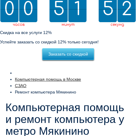
0
0
0
0
5
5
2
1
1
5
5
0
2
1
1
2
0
2
часов
минут
секунд
Скидка на все услуги 12%
Успейте заказать со скидкой 12% только сегодня!
Заказать со скидкой
Компьютерная помощь в Москве
СЗАО
Ремонт компьютера Мякинино
Компьютерная помощь
и ремонт компьютера у
метро Мякинино