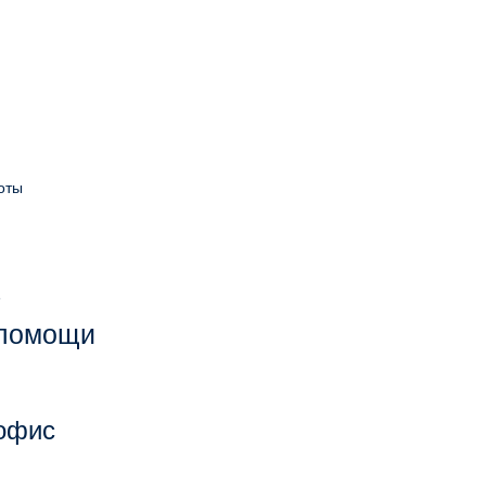
оты
е
 помощи
 офис