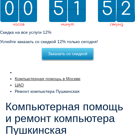
0
0
0
0
5
5
2
1
1
5
5
0
2
1
2
0
1
2
часов
минут
секунд
Скидка на все услуги 12%
Успейте заказать со скидкой 12% только сегодня!
Заказать со скидкой
Компьютерная помощь в Москве
ЦАО
Ремонт компьютера Пушкинская
Компьютерная помощь
и ремонт компьютера
Пушкинская