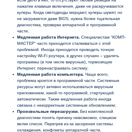
если дело в них, то отсутствуют любые реакции на
нажатие клавиши включения, даже не раскручиваются
кулеры. Когда светодиоды мерцают, кулеры шумят, но
не загружается даже BIOS, нужна более тщательная
диагностика, проверки аппаратной и программной
части;
Медленная работа Интернета.
Специалистам “КОМП-
МАСТЕР” часто приходится сталкиваться с этой
проблемой. Иногда приходится проводить точную
настройку Wi-Fi роутера, в других случаях – удалять
программы (в том числе вирусные), тормозящие
Интернет, перенастраивать систему;
Медленная работа компьютера.
Чаще всего,
проблема кроется в программной части. Системные
ресурсы могут активно использоваться вирусным
приложением, какой-то программой, стартующей
автоматически. Также медленная работа иногда
связана с некорректным системным обновлением;
Произвольные перезагрузки.
Без комплексной
диагностики понять причину невозможно, слишком
велик список. Перегрев из-за засорения системы
охлаждения, конфликты аппаратной части,