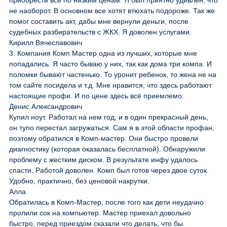
приобрести всё по низким ценам. Я был приятно удивлен, что
не наоборот. В основном все хотят втюхать подороже. Так же
помог составить акт, дабы мне вернули деньги, после
судебных разбирательств с ЖКХ. Я доволен услугами.
Кирилл Вячеславович
3. Компания Комп Мастер одна из лучших, которые мне
попадались. Я часто бываю у них, так как дома три компа. И
поломки бывают частенько. То уронит ребенок, то жена не на
том сайте посидела и т.д. Мне нравится, что здесь работают
настоящие профи. И по цене здесь всё приемлемо.
Денис Александрович
Купил ноут. Работал на нем год, и в один прекрасный день,
он тупо перестал загружаться. Сам я в этой области профан,
поэтому обратился в Комп-мастер. Они быстро провели
диагностику (которая оказалась бесплатной). Обнаружили
проблему с жестким диском. В результате инфу удалось
спасти. Работой доволен. Комп был готов через двое суток.
Удобно, практично, без ценовой накрутки.
Алла
Обратилась в Комп-Мастер, после того как дети неудачно
пролили сок на компьютер. Мастер приехал довольно
быстро, перед приездом сказали что делать, что бы