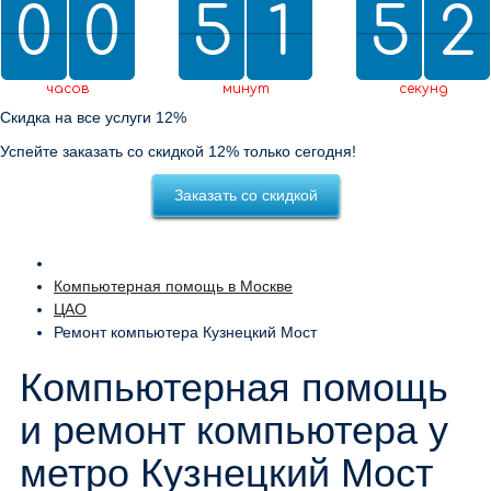
0
0
0
0
5
5
2
1
1
5
5
0
2
1
1
2
0
2
часов
минут
секунд
Скидка на все услуги 12%
Успейте заказать со скидкой 12% только сегодня!
Заказать со скидкой
Компьютерная помощь в Москве
ЦАО
Ремонт компьютера Кузнецкий Мост
Компьютерная помощь
и ремонт компьютера у
метро Кузнецкий Мост