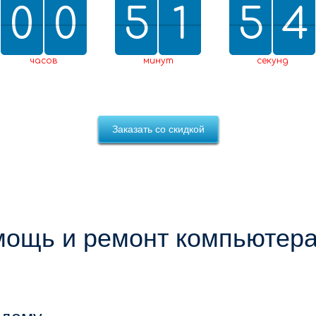
0
0
0
0
5
5
2
1
1
5
5
0
4
3
3
2
0
4
часов
минут
секунд
Заказать со скидкой
ощь и ремонт компьютера