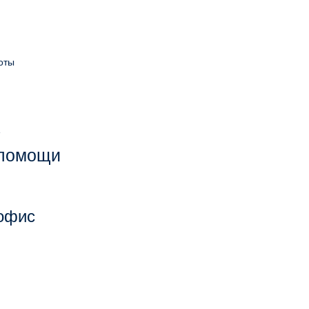
оты
е
 помощи
 офис