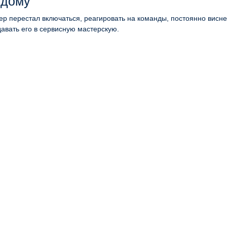
 дому
ер перестал включаться, реагировать на команды, постоянно висне
давать его в сервисную мастерскую.