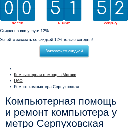
0
0
0
0
5
5
2
1
1
5
5
0
2
1
1
2
0
2
часов
минут
секунд
Скидка на все услуги 12%
Успейте заказать со скидкой 12% только сегодня!
Заказать со скидкой
Компьютерная помощь в Москве
ЦАО
Ремонт компьютера Серпуховская
Компьютерная помощь
и ремонт компьютера у
метро Серпуховская