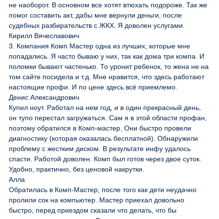
не наоборот. В основном все хотят втюхать подороже. Так же
помог составить акт, дабы мне вернули деньги, после
судебных разбирательств с ЖКХ. Я доволен услугами.
Кирилл Вячеславович
3. Компания Комп Мастер одна из лучших, которые мне
попадались. Я часто бываю у них, так как дома три компа. И
поломки бывают частенько. То уронит ребенок, то жена не на
том сайте посидела и т.д. Мне нравится, что здесь работают
настоящие профи. И по цене здесь всё приемлемо.
Денис Александрович
Купил ноут. Работал на нем год, и в один прекрасный день,
он тупо перестал загружаться. Сам я в этой области профан,
поэтому обратился в Комп-мастер. Они быстро провели
диагностику (которая оказалась бесплатной). Обнаружили
проблему с жестким диском. В результате инфу удалось
спасти. Работой доволен. Комп был готов через двое суток.
Удобно, практично, без ценовой накрутки.
Алла
Обратилась в Комп-Мастер, после того как дети неудачно
пролили сок на компьютер. Мастер приехал довольно
быстро, перед приездом сказали что делать, что бы