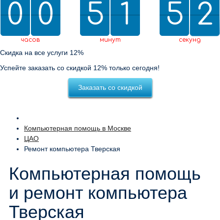
0
0
0
0
5
5
2
1
1
5
5
0
2
1
2
0
1
2
часов
минут
секунд
Скидка на все услуги 12%
Успейте заказать со скидкой 12% только сегодня!
Заказать со скидкой
Компьютерная помощь в Москве
ЦАО
Ремонт компьютера Тверская
Компьютерная помощь
и ремонт компьютера
Тверская