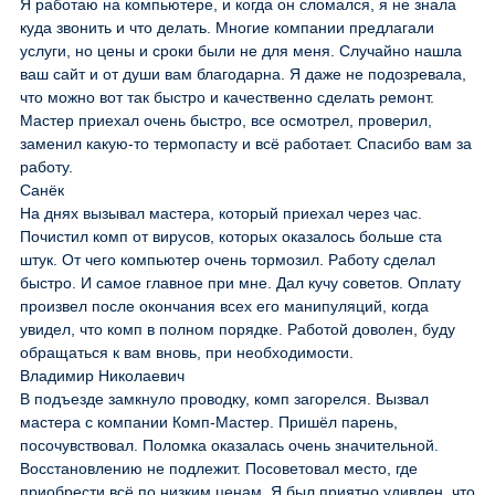
Я работаю на компьютере, и когда он сломался, я не знала
куда звонить и что делать. Многие компании предлагали
услуги, но цены и сроки были не для меня. Случайно нашла
ваш сайт и от души вам благодарна. Я даже не подозревала,
что можно вот так быстро и качественно сделать ремонт.
Мастер приехал очень быстро, все осмотрел, проверил,
заменил какую-то термопасту и всё работает. Спасибо вам за
работу.
Санёк
На днях вызывал мастера, который приехал через час.
Почистил комп от вирусов, которых оказалось больше ста
штук. От чего компьютер очень тормозил. Работу сделал
быстро. И самое главное при мне. Дал кучу советов. Оплату
произвел после окончания всех его манипуляций, когда
увидел, что комп в полном порядке. Работой доволен, буду
обращаться к вам вновь, при необходимости.
Владимир Николаевич
В подъезде замкнуло проводку, комп загорелся. Вызвал
мастера с компании Комп-Мастер. Пришёл парень,
посочувствовал. Поломка оказалась очень значительной.
Восстановлению не подлежит. Посоветовал место, где
приобрести всё по низким ценам. Я был приятно удивлен, что