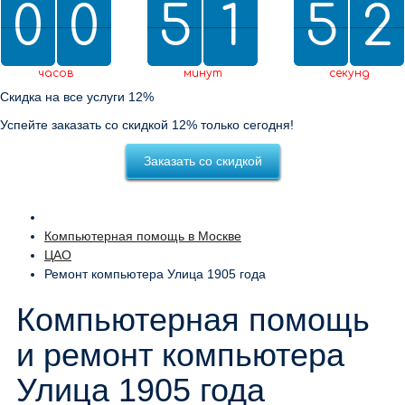
0
0
0
0
5
5
2
1
1
5
5
0
2
1
1
2
0
2
часов
минут
секунд
Скидка на все услуги 12%
Успейте заказать со скидкой 12% только сегодня!
Заказать со скидкой
Компьютерная помощь в Москве
ЦАО
Ремонт компьютера Улица 1905 года
Компьютерная помощь
и ремонт компьютера
Улица 1905 года