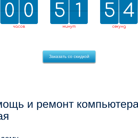
0
0
0
0
5
5
2
1
1
5
5
0
4
3
3
2
0
4
часов
минут
секунд
Заказать со скидкой
ощь и ремонт компьютера
ая