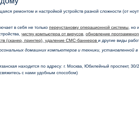
 дому
аяся ремонтом и настройкой устройств разной сложности (от ноут
ючает в себя не только
переустановку операционной системы
, но 
стройства,
чистку компьютера от вирусов
,
обновление программног
тв (сканер, принтер)
,
удаление СМС-баннеров
и другие виды работ
рсональных домашних компьютеров и техники, установленной в
анская находится по адресу: г. Москва, Юбилейный проспект, 30/2
свяжитесь с нами удобным способом)