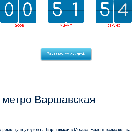
3
0
0
0
0
5
5
2
1
1
5
5
0
2
3
2
2
0
часов
минут
секунд
Заказать со скидкой
у метро Варшавская
 ремонту ноутбуков на Варшавской в Москве. Ремонт возможен на