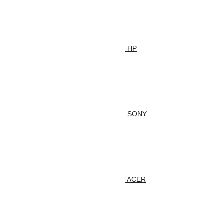
HP
SONY
ACER