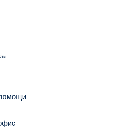
оты
е
 помощи
 офис