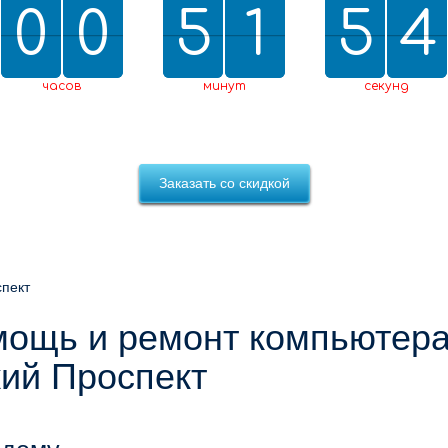
0
0
0
0
5
5
2
1
1
5
5
0
4
3
2
0
3
4
часов
минут
секунд
Заказать со скидкой
спект
ощь и ремонт компьютера
кий Проспект