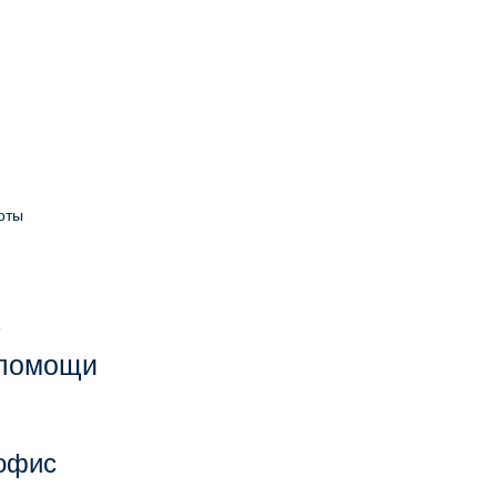
оты
е
 помощи
 офис