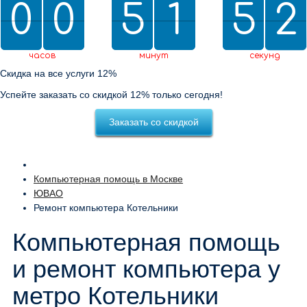
0
0
0
0
5
5
2
1
1
5
5
0
2
1
1
2
0
2
часов
минут
секунд
Скидка на все услуги 12%
Успейте заказать со скидкой 12% только сегодня!
Заказать со скидкой
Компьютерная помощь в Москве
ЮВАО
Ремонт компьютера Котельники
Компьютерная помощь
и ремонт компьютера у
метро Котельники