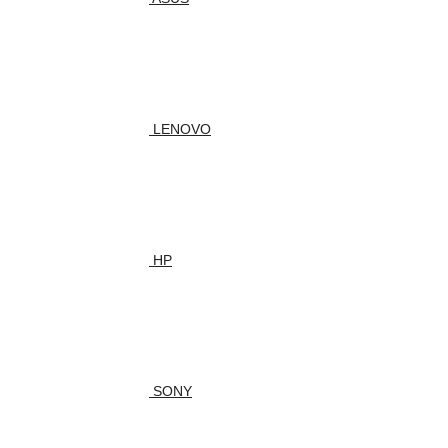
LENOVO
HP
SONY