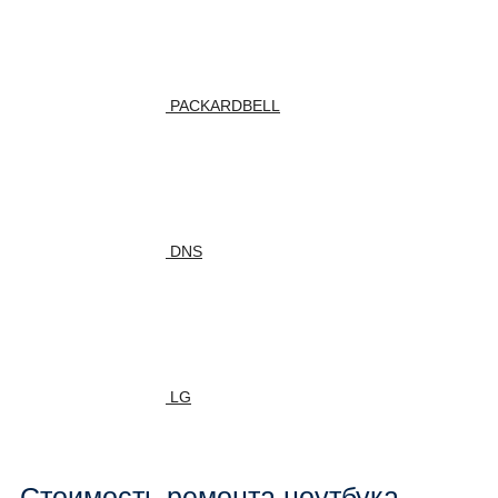
PACKARDBELL
DNS
LG
Стоимость ремонта ноутбука