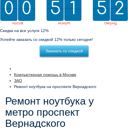
0
0
0
0
5
5
2
1
1
5
5
0
2
1
2
0
1
2
часов
минут
секунд
Скидка на все услуги 12%
Успейте заказать со скидкой 12% только сегодня!
Заказать со скидкой
Компьютерная помощь в Москве
ЗАО
Ремонт ноутбука на проспекте Вернадского
Ремонт ноутбука у
метро проспект
Вернадского