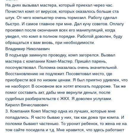
На днях вызывал мастера, который приехал через час.
Почистил комп от вирусов, которых оказалось больше ста
штук. От чего компьютер очень тормозил. Работу сделал
быстро. И самое главное при мне. Дал кучу советов. Оплату
произвел после окончания всех его манипуляций, когда
увидел, что комп в полном порядке. Работой доволен, буду
обращаться к вам вновь, при необходимости.
Владимир Николаевич
В подъезде замкнуло проводку, комп загорелся. Вызвал
мастера с компании Комп-Мастер. Пришёл парень,
посочувствовал. Поломка оказалась очень значительной.
Восстановлению не подлежит. Посоветовал место, где
приобрести всё по низким ценам. Я был приятно удивлен, что
не наоборот. В основном все хотят втюхать подороже. Так же
помог составить акт, дабы мне вернули деньги, после
судебных разбирательств с ЖКХ. Я доволен услугами.
Кирилл Вячеславович
3. Компания Комп Мастер одна из лучших, которые мне
попадались. Я часто бываю у них, так как дома три компа. И
поломки бывают частенько. То уронит ребенок, то жена не на
том сайте посидела и т.д. Мне нравится, что здесь работают