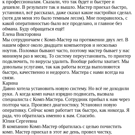
к профессионалам. Сказали, что так будет и быстрее и
дешевле. В результате так и вышло. Мастер приехал быстро,
установил, всё рассказал, даже сказал какие настройки сделал.
(хотя для меня это было темным лесом). Мне понравилось, с
какой оперативностью было все проделано, и главное без
обмана. Буду обращаться ещё!
Елена Викторовна
Мы сотрудничаем с Комп-Мастер на протяжении двух лет. В
нашем офисе около двадцати компьютеров и несколько
ноутов. Поломки бывают часто, поэтому мастер бывает у нас
минимум раз в месяц. То систему переустановить, то принтер
подключить, то вирусы удалить. Вообще работы хватает. Мы
довольны услугами, так как работы всегда выполняются
быстро, качественно и недорого. Мастера с нами всегда на
связи.
Карина
Давно хотела установить новую систему. Но всё не доходили
руки. А когда комп начал изрядно подвисать, вызвала
специалиста с Комп-Мастера. Сотрудник прибыл к нам через
полтора часа. Произвел диагностику. Установил новую
оперативку. Сейчас комп работает так быстро, как никогда. Я
рада, что обратилась именно к вам. Спасибо.
Юлия Сергеевна
В компанию Комп-Мастер обратилась с целью почистить
комп. Мастер приехал в этот же день, провел чистку,