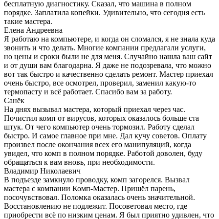
бесплатную диагностику. Сказал, что машина в полном
порядке. Заплатила копейки. Удивительно, что сегодня есть
такие мастера.
Елена Андреевна
Я работаю на компьютере, и когда он сломался, я не знала куда
звонить и что делать. Многие компании предлагали услуги,
но цены и сроки были не для меня. Случайно нашла ваш сайт
и от души вам благодарна. Я даже не подозревала, что можно
вот так быстро и качественно сделать ремонт. Мастер приехал
очень быстро, все осмотрел, проверил, заменил какую-то
термопасту и всё работает. Спасибо вам за работу.
Санёк
На днях вызывал мастера, который приехал через час.
Почистил комп от вирусов, которых оказалось больше ста
штук. От чего компьютер очень тормозил. Работу сделал
быстро. И самое главное при мне. Дал кучу советов. Оплату
произвел после окончания всех его манипуляций, когда
увидел, что комп в полном порядке. Работой доволен, буду
обращаться к вам вновь, при необходимости.
Владимир Николаевич
В подъезде замкнуло проводку, комп загорелся. Вызвал
мастера с компании Комп-Мастер. Пришёл парень,
посочувствовал. Поломка оказалась очень значительной.
Восстановлению не подлежит. Посоветовал место, где
приобрести всё по низким ценам. Я был приятно удивлен, что