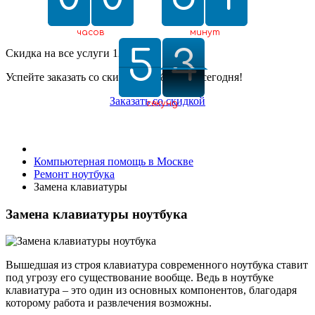
часов
минут
5
5
0
3
2
3
0
2
Скидка на все услуги 12%
Успейте заказать со скидкой 12% только сегодня!
Заказать со скидкой
секунд
Компьютерная помощь в Москве
Ремонт ноутбука
Замена клавиатуры
Замена клавиатуры ноутбука
Вышедшая из строя клавиатура современного ноутбука ставит
под угрозу его существование вообще. Ведь в ноутбуке
клавиатура – это один из основных компонентов, благодаря
которому работа и развлечения возможны.