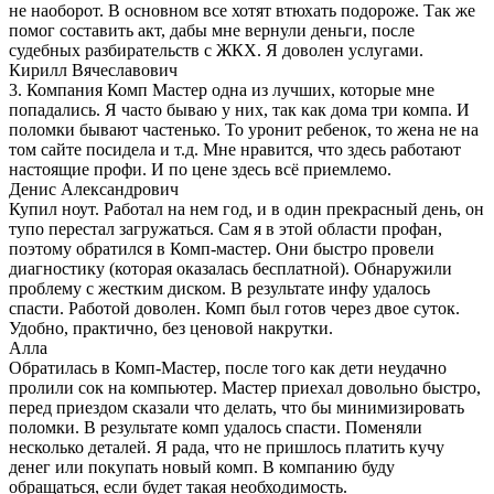
не наоборот. В основном все хотят втюхать подороже. Так же
помог составить акт, дабы мне вернули деньги, после
судебных разбирательств с ЖКХ. Я доволен услугами.
Кирилл Вячеславович
3. Компания Комп Мастер одна из лучших, которые мне
попадались. Я часто бываю у них, так как дома три компа. И
поломки бывают частенько. То уронит ребенок, то жена не на
том сайте посидела и т.д. Мне нравится, что здесь работают
настоящие профи. И по цене здесь всё приемлемо.
Денис Александрович
Купил ноут. Работал на нем год, и в один прекрасный день, он
тупо перестал загружаться. Сам я в этой области профан,
поэтому обратился в Комп-мастер. Они быстро провели
диагностику (которая оказалась бесплатной). Обнаружили
проблему с жестким диском. В результате инфу удалось
спасти. Работой доволен. Комп был готов через двое суток.
Удобно, практично, без ценовой накрутки.
Алла
Обратилась в Комп-Мастер, после того как дети неудачно
пролили сок на компьютер. Мастер приехал довольно быстро,
перед приездом сказали что делать, что бы минимизировать
поломки. В результате комп удалось спасти. Поменяли
несколько деталей. Я рада, что не пришлось платить кучу
денег или покупать новый комп. В компанию буду
обращаться, если будет такая необходимость.